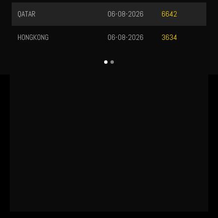
AU
06-08-2026
7894
AR
06-08-2026
6642
GKONG
06-08-2026
3634