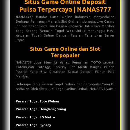
Situs Game Online Deposit
Pulsa Terpercaya | NANAS777
NANAS777
Bandar Game Online Indonesia Menyediakan
Berbagai Permainan Menarik Slot Online Indonesia, Live Casino
Idn, Ion Casino Serta
Live Casino
Pragmatic Untuk Para Member
Yang Sedang Bermain
Togel Wap
Untuk Menunggu Hasil
Keluaran Togell Online Dengan Pasaran Terlengkap Server
Pay4d.
Situs Game Online dan Slot
Terpopuler
NANAS777 Juga Memiliki Variasi Permainan
TOTO
seperti
Totohk
,dan
Totosgp
, Totosdy Dan Masih Banyak Pilihan
Pasaran Yang Bisa Dimainkan Sesuai Dengan Pilihan Para
Member.
Beberapa Jenis Pasaran Togel Terbaik dan Terpopuler Yang Di
sediakan Oleh Situs Judi Togel Online Terbaik NANAS777 yaitu
:
Pasaran Togel Toto Wuhan
Pasaran Togel Hongkong Siang