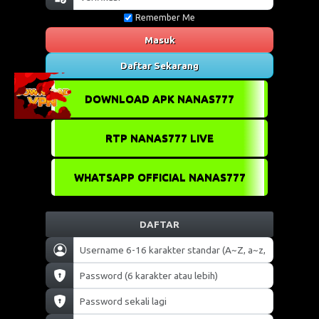
Remember Me
Masuk
Daftar Sekarang
DOWNLOAD APK NANAS777
RTP NANAS777 LIVE
WHATSAPP OFFICIAL NANAS777
DAFTAR