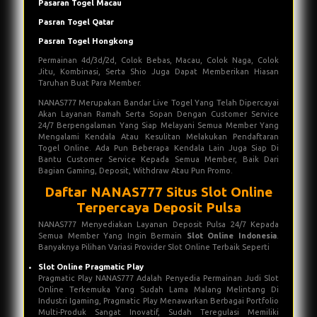
Pasaran Togel Macau
Pasran Togel Qatar
Pasran Togel Hongkong
Permainan 4d/3d/2d, Colok Bebas, Macau, Colok Naga, Colok
Jitu, Kombinasi, Serta Shio Juga Dapat Memberikan Hiasan
Taruhan Buat Para Member.
NANAS777 Merupakan Bandar Live Togel Yang Telah Dipercayai
Akan Layanan Ramah Serta Sopan Dengan Customer Service
24/7 Berpengalaman Yang Siap Melayani Semua Member Yang
Mengalami Kendala Atau Kesulitan Melakukan Pendaftaran
Togel Online. Ada Pun Beberapa Kendala Lain Juga Siap Di
Bantu Customer Service Kepada Semua Member, Baik Dari
Bagian Gaming, Deposit, Withdraw Atau Pun Promo.
Daftar NANAS777 Situs Slot Online
Terpercaya Deposit Pulsa
NANAS777 Menyediakan Layanan Deposit Pulsa 24/7 Kepada
Semua Member Yang Ingin Bermain
Slot Online Indonesia
.
Banyaknya Pilihan Variasi Provider Slot Online Terbaik Seperti
Slot Online Pragmatic Play
Pragmatic Play NANAS777 Adalah Penyedia Permainan Judi Slot
Online Terkemuka Yang Sudah Lama Malang Melintang Di
Industri Igaming, Pragmatic Play Menawarkan Berbagai Portfolio
Multi-Produk Sangat Inovatif, Sudah Teregulasi Memiliki