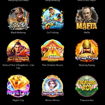
Mahjong Rich Ways
Sung Wukong
Wild Disco Night
Black Wukong
Go Fishing
Mafia
Hero of the 3 Kingdoms - Cao
The Chicken House
Myeong Ryang
Cao
Night City
Mirror Mirror
Treasure Koi