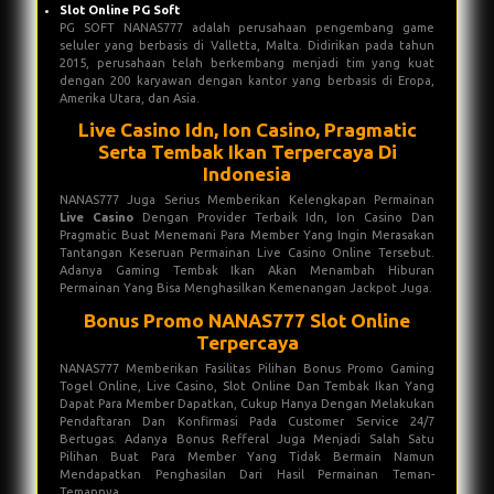
Slot Online PG Soft
PG SOFT NANAS777 adalah perusahaan pengembang game
seluler yang berbasis di Valletta, Malta. Didirikan pada tahun
2015, perusahaan telah berkembang menjadi tim yang kuat
dengan 200 karyawan dengan kantor yang berbasis di Eropa,
Amerika Utara, dan Asia.
Live Casino Idn, Ion Casino, Pragmatic
Serta Tembak Ikan Terpercaya Di
Indonesia
NANAS777 Juga Serius Memberikan Kelengkapan Permainan
Live Casino
Dengan Provider Terbaik Idn, Ion Casino Dan
Pragmatic Buat Menemani Para Member Yang Ingin Merasakan
Tantangan Keseruan Permainan Live Casino Online Tersebut.
Adanya Gaming Tembak Ikan Akan Menambah Hiburan
Permainan Yang Bisa Menghasilkan Kemenangan Jackpot Juga.
Bonus Promo NANAS777 Slot Online
Terpercaya
NANAS777 Memberikan Fasilitas Pilihan Bonus Promo Gaming
Togel Online, Live Casino, Slot Online Dan Tembak Ikan Yang
Dapat Para Member Dapatkan, Cukup Hanya Dengan Melakukan
Pendaftaran Dan Konfirmasi Pada Customer Service 24/7
Bertugas. Adanya Bonus Refferal Juga Menjadi Salah Satu
Pilihan Buat Para Member Yang Tidak Bermain Namun
Mendapatkan Penghasilan Dari Hasil Permainan Teman-
Temannya.