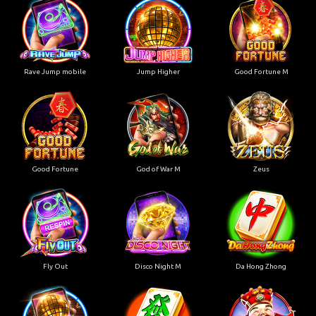
Rave Jump mobile
Jump Higher
Good Fortune M
Good Fortune
God of War M
Zeus
Fly Out
Disco Night M
Da Hong Zhong