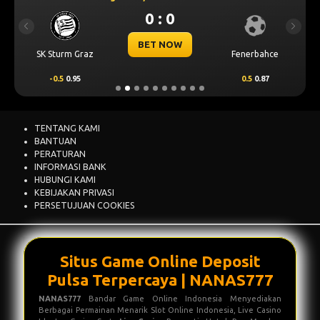
0 : 0
Previous
Next
BET NOW
SK Sturm Graz
Fenerbahce
-0.5
0.95
0.5
0.87
TENTANG KAMI
BANTUAN
PERATURAN
INFORMASI BANK
HUBUNGI KAMI
KEBIJAKAN PRIVASI
PERSETUJUAN COOKIES
Situs Game Online Deposit
Pulsa Terpercaya | NANAS777
NANAS777
Bandar Game Online Indonesia Menyediakan
Berbagai Permainan Menarik Slot Online Indonesia, Live Casino