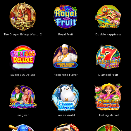
The Dragon Brings Wealth 2
Royal Fruit
Double Happiness
Sweet 666 Deluxe
Hong Kong Flavor
Diamond Fruit
Songkran
Frozen World
Floating Market