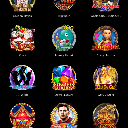
Golden Mayan
Big Wolf
World Cup Russia2018
Xmas
Lonely Planet
Crazy Nuozha
All Wilds
Jewel Luxury
Gu Gu Gu M