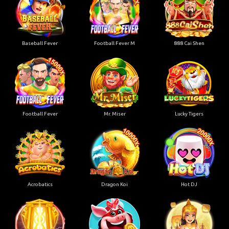
Baseball Fever
Football Fever M
888 Cai Shen
Football Fever
Mr. Miser
Lucky Tigers
Acrobatics
Dragon Koi
Hot DJ