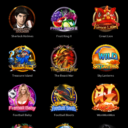
Sherlock Holmes
Fruit King II
Great Lion
Treasure Island
The Beast War
Sky Lanterns
Football Baby
Football Boots
WonWonWon