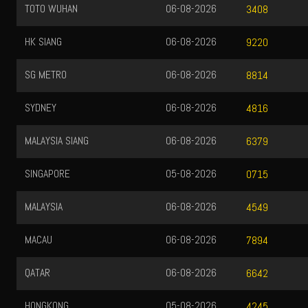
Togel Result
TO WUHAN
06-08-2026
HONGK
3408
 SIANG
06-08-2026
SYDNE
9220
 METRO
06-08-2026
8814
DNEY
06-08-2026
4816
LAYSIA SIANG
06-08-2026
6379
NGAPORE
05-08-2026
0715
LAYSIA
06-08-2026
4549
CAU
06-08-2026
7894