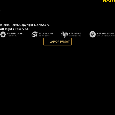
Bonus yang didapatkan adalah 5% dari total LOSE ( KEKALAHAN ) 1 minggu 
Tidak ada minimum LOSE / TURNOVER untuk mendapatkan BONUS CASHBAC
Bonus Bebas DiMainkan / Di Withdraw kan
NB >> Untuk Lebih Lanjut Silahkan Hubungi CS NANAS777, Terima Kasih
BONUS REFERRAL 1%
NAN
Berlaku untuk seluruh pasaran togel.
Bonus langsung di berikan ketika downline anda memasang taruhan togel.
Contoh perhitungan : Downline anda memasang taruhan 4D sebesar Rp. 20.00
x 1% = Rp. 68,-
© 2015 - 2026 Copyright NANAS777.
Tidak ada batas maximum bonus yang diberikan.
All Rights Reserved.
NB >> Untuk Lebih Lanjut Silahkan Hubungi CS NANAS777, Terima Kasih
LAPOR PUSAT