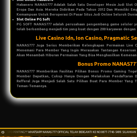
Habanero NANAS777 Adalah Salah Satu Developer Mesin Judi Slot On
Eropa Dan Asia. Mereka Didirikan Pada Tahun 2012 Dan Memiliki Emp
Kemampuan Untuk Beroperasi Di Pasar Situs Judi Online Seluruh Dunia
Slot Online PG Soft
PG SOFT NANAS777 adalah perusahaan pengembang game seluler yang 
telah berkembang menjadi tim yang kuat dengan 200 karyawan dengan ka
Live Casino Idn, Ion Casino, Pragmatic 
NANAS777 Juga Serius Memberikan Kelengkapan Permainan
Live 
Menemani Para Member Yang Ingin Merasakan Tantangan Keseruan P
Akan Menambah Hiburan Permainan Yang Bisa Menghasilkan Kemenang
Bonus Promo NANAS777 
NANAS777 Memberikan Fasilitas Pilihan Bonus Promo Gaming Togel 
Member Dapatkan, Cukup Hanya Dengan Melakukan Pendaftaran Da
Refferal Juga Menjadi Salah Satu Pilihan Buat Para Member Yang 
Teman-Temannya.
INFO PENTING!!! WHATSAPP NANAS 777 OFFICIAL TELAH BERGANTI KE NO 0877-7740-5499. SILAHK