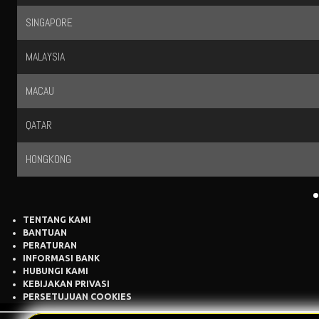
TENTANG KAMI
BANTUAN
PERATURAN
INFORMASI BANK
HUBUNGI KAMI
KEBIJAKAN PRIVASI
PERSETUJUAN COOKIES