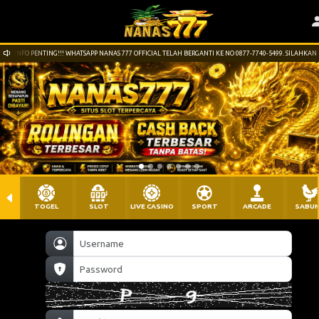
INFO PENTING!!! WHATSAPP NANAS 777 OFFICIAL TELAH BERGANTI KE NO 0877-7740-5499. SILAHK
TOGEL
SLOT
LIVE CASINO
SPORT
ARCADE
SABU