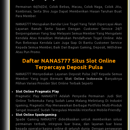
Pasaran Togel Macau
Pasran Togel Qatar
Pasran Togel Hongkong
Permainan 4d/3d/2d, Colok Bebas, Macau, Colok Naga, Colok Jitu,
Kombinasi, Serta Shio Juga Dapat Memberikan Hiasan Taruhan Buat
Para Member.
NANAS777 Merupakan Bandar Live Togel Yang Telah Dipercayai Akan
Layanan Ramah Serta Sopan Dengan Customer Service 24/7
Berpengalaman Yang Siap Melayani Semua Member Yang Mengalami
Kendala Atau Kesulitan Melakukan Pendaftaran Togel Online. Ada
Pun Beberapa Kendala Lain Juga Siap Di Bantu Customer Service
Kepada Semua Member, Baik Dari Bagian Gaming, Deposit, Withdraw
Atau Pun Promo.
Daftar NANAS777 Situs Slot Online
Terpercaya Deposit Pulsa
NANAS777 Menyediakan Layanan Deposit Pulsa 24/7 Kepada Semua
Member Yang Ingin Bermain
Slot Online Indonesia
. Banyaknya
Pilihan Variasi Provider Slot Online Terbaik Seperti
Slot Online Pragmatic Play
Pragmatic Play NANAS777 Adalah Penyedia Permainan Judi Slot
Online Terkemuka Yang Sudah Lama Malang Melintang Di Industri
Igaming, Pragmatic Play Menawarkan Berbagai Portfolio Multi-Produk
Sangat Inovatif, Sudah Teregulasi Memiliki Interface Mobile-Friendly.