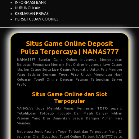
TENTANG KAMI
BANTUAN
PERATURAN
INFORMASI BANK
HUBUNGI KAMI
KEBIJAKAN PRIVASI
PERSETUJUAN COOKIES
Situs Game Online Deposit
Pulsa Terpercaya | NANAS777
NANAS777
Bandar Game Online Indonesia Menyediakan
Berbagai Permainan Menarik Slot Online Indonesia, Live Casino
Idn, Ion Casino Serta
Live Casino
Pragmatic Untuk Para Member
Yang Sedang Bermain
Togel Wap
Untuk Menunggu Hasil
Keluaran Togell Online Dengan Pasaran Terlengkap Server
Pay4d.
Situs Game Online dan Slot
Terpopuler
NANAS777 Juga Memiliki Variasi Permainan
TOTO
seperti
Totohk
,dan
Totosgp
, Totosdy Dan Masih Banyak Pilihan
Pasaran Yang Bisa Dimainkan Sesuai Dengan Pilihan Para