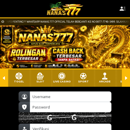
INFO PENTING!!! WHATSAPP NANAS 777 OFFICIAL TELAH BERGANTI KE NO 0877-7740-5499. SILAHK
TOGEL
SLOT
LIVE CASINO
SPORT
ARCADE
SABU