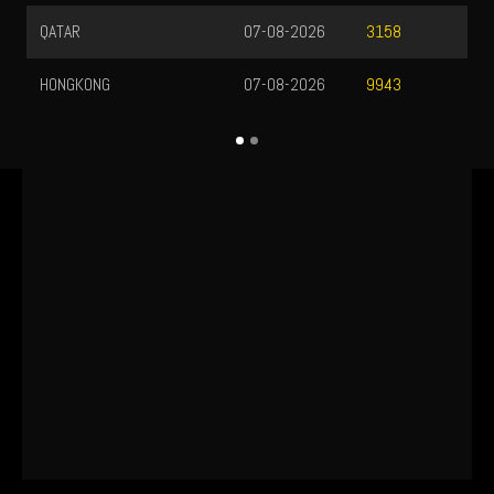
ACAU
08-08-2026
9097
ATAR
07-08-2026
3158
ONGKONG
07-08-2026
9943