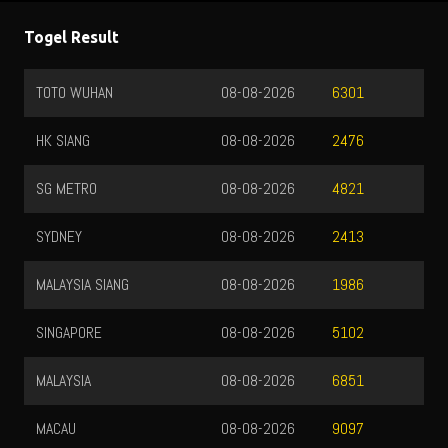
Desktop
Wap
Togel Result
OTO WUHAN
08-08-2026
HONGKONG
6301
 SIANG
08-08-2026
SYDNEY L
2476
G METRO
08-08-2026
4821
YDNEY
08-08-2026
2413
LAYSIA SIANG
08-08-2026
1986
NGAPORE
08-08-2026
5102
LAYSIA
08-08-2026
6851