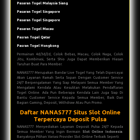
Pasaran Togel SG Metro
Pasaran Togel Sydney
Pasaran Togel Malaysia Siang
Pasaran Togel Singapore
Pasaran Togel Singapore
Pasaran Togel Macau
Pasran Togel Qatar
Pasran Togel Hongkong
Permainan 4d/3d/2d, Colok Bebas, Macau, Colok Naga, Colok
Jitu, Kombinasi, Serta Shio Juga Dapat Memberikan Hiasan
Taruhan Buat Para Member.
NANAS777 Merupakan Bandar Live Togel Yang Telah Dipercayai
Akan Layanan Ramah Serta Sopan Dengan Customer Service
24/7 Berpengalaman Yang Siap Melayani Semua Member Yang
Mengalami Kendala Atau Kesulitan Melakukan Pendaftaran
Togel Online. Ada Pun Beberapa Kendala Lain Juga Siap Di
Bantu Customer Service Kepada Semua Member, Baik Dari
Bagian Gaming, Deposit, Withdraw Atau Pun Promo.
Daftar NANAS777 Situs Slot Online
Terpercaya Deposit Pulsa