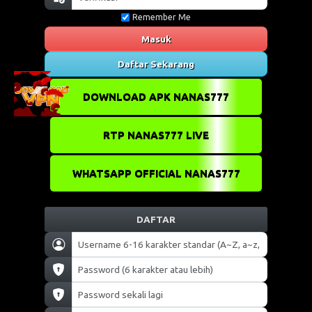
Remember Me
Masuk
Daftar Sekarang
DOWNLOAD APK NANAS777
RTP NANAS777 LIVE
WHATSAPP OFFICIAL NANAS777
DAFTAR