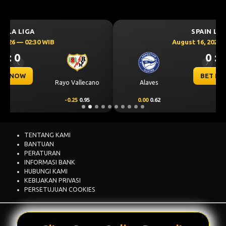
SPAIN LA LIGA
August 16, 2026 — 00:30 WIB
0 : 0
Previous
Next
BET NOW
Alaves
Getafe
0.00
0.62
0.00
-0.72
TENTANG KAMI
BANTUAN
PERATURAN
INFORMASI BANK
HUBUNGI KAMI
KEBIJAKAN PRIVASI
PERSETUJUAN COOKIES