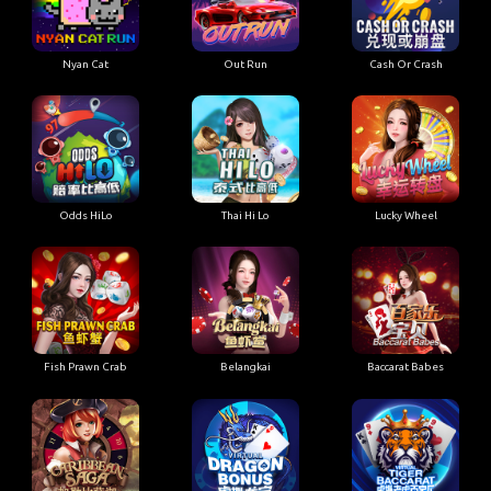
Nyan Cat
Out Run
Cash Or Crash
Odds HiLo
Thai Hi Lo
Lucky Wheel
Fish Prawn Crab
Belangkai
Baccarat Babes