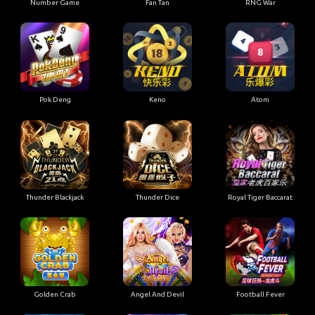
Number Game
Fan Tan
RNG War
Pok Deng
Keno
Atom
Thunder Blackjack
Thunder Dice
Royal Tiger Baccarat
Golden Crab
Angel And Devil
Football Fever