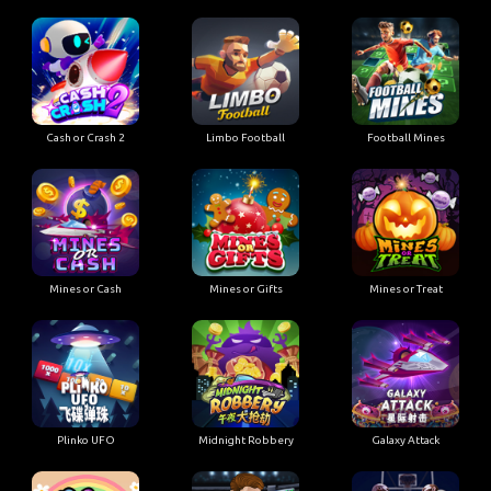
Cash or Crash 2
Limbo Football
Football Mines
Mines or Cash
Mines or Gifts
Mines or Treat
Plinko UFO
Midnight Robbery
Galaxy Attack