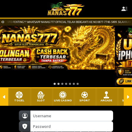
INFO PENTING!!! WHATSAPP NANAS 777 OFFICIAL TELAH BERGANTI KE NO 0877-7740-5499. SILAHK
TOGEL
SLOT
LIVE CASINO
SPORT
ARCADE
SABU