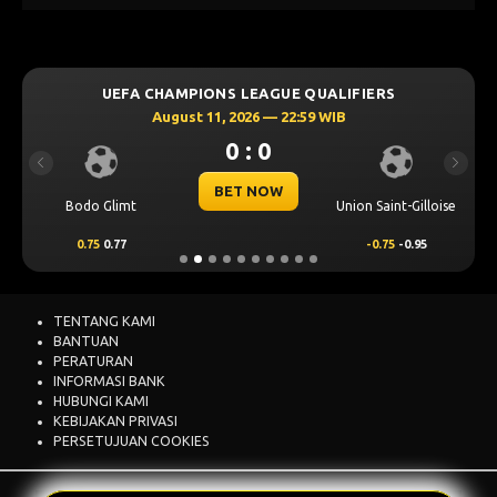
UEFA CHAMPIONS LEAGUE QUALIFIERS
August 11, 2026 — 22:59 WIB
0 : 0
Previous
Next
BET NOW
Bodo Glimt
Union Saint-Gilloise
0.75
0.77
-0.75
-0.95
TENTANG KAMI
BANTUAN
PERATURAN
INFORMASI BANK
HUBUNGI KAMI
KEBIJAKAN PRIVASI
PERSETUJUAN COOKIES