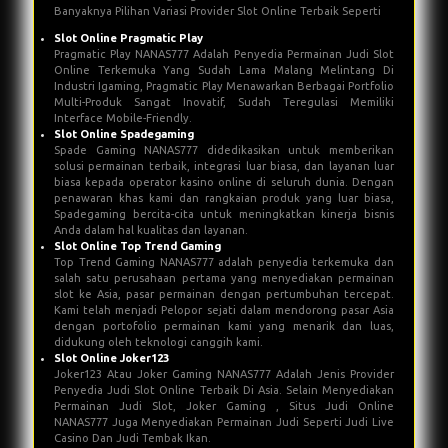
Banyaknya Pilihan Variasi Provider Slot Online Terbaik Seperti
Slot Online Pragmatic Play
Pragmatic Play NANAS777 Adalah Penyedia Permainan Judi Slot
Online Terkemuka Yang Sudah Lama Malang Melintang Di
Industri Igaming, Pragmatic Play Menawarkan Berbagai Portfolio
Multi-Produk Sangat Inovatif, Sudah Teregulasi Memiliki
Interface Mobile-Friendly.
Slot Online Spadegaming
Spade Gaming NANAS777 didedikasikan untuk memberikan
solusi permainan terbaik, integrasi luar biasa, dan layanan luar
biasa kepada operator kasino online di seluruh dunia. Dengan
penawaran khas kami dan rangkaian produk yang luar biasa,
Spadegaming bercita-cita untuk meningkatkan kinerja bisnis
Anda dalam hal kualitas dan layanan.
Slot Online Top Trend Gaming
Top Trend Gaming NANAS777 adalah penyedia terkemuka dan
salah satu perusahaan pertama yang menyediakan permainan
slot ke Asia, pasar permainan dengan pertumbuhan tercepat.
Kami telah menjadi Pelopor sejati dalam mendorong pasar Asia
dengan portofolio permainan kami yang menarik dan luas,
didukung oleh teknologi canggih kami.
Slot Online Joker123
Joker123 Atau Joker Gaming NANAS777 Adalah Jenis Provider
Penyedia Judi Slot Online Terbaik Di Asia. Selain Menyediakan
Permainan Judi Slot, Joker Gaming , Situs Judi Online
NANAS777 Juga Menyediakan Permainan Judi Seperti Judi Live
Casino Dan Judi Tembak Ikan.