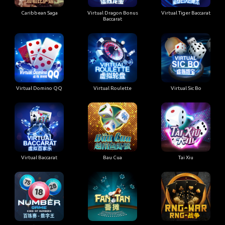
Caribbean Saga
Virtual Dragon Bonus
Virtual Tiger Baccarat
Baccarat
Virtual Domino QQ
Virtual Roulette
Virtual Sic Bo
Virtual Baccarat
Bau Cua
Tai Xiu