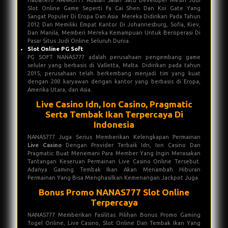
NANAS777 Juga Menyediakan Permainan Judi Seperti Judi Live
Casino Dan Judi Tembak Ikan.
Slot Online Habanero
Habanero NANAS777 Adalah Salah Satu Developer Mesin Judi
Slot Online Game Seperti Fa Cai Shen Dan Koi Gate Yang
Sangat Populer Di Eropa Dan Asia. Mereka Didirikan Pada Tahun
2012 Dan Memiliki Empat Kantor Di Johannesburg, Sofia, Kiev,
Dan Manila, Memberi Mereka Kemampuan Untuk Beroperasi Di
Pasar Situs Judi Online Seluruh Dunia.
Slot Online PG Soft
PG SOFT NANAS777 adalah perusahaan pengembang game
seluler yang berbasis di Valletta, Malta. Didirikan pada tahun
2015, perusahaan telah berkembang menjadi tim yang kuat
dengan 200 karyawan dengan kantor yang berbasis di Eropa,
Amerika Utara, dan Asia.
Live Casino Idn, Ion Casino, Pragmatic
Serta Tembak Ikan Terpercaya Di
Indonesia
NANAS777 Juga Serius Memberikan Kelengkapan Permainan
Live Casino
Dengan Provider Terbaik Idn, Ion Casino Dan
Pragmatic Buat Menemani Para Member Yang Ingin Merasakan
Tantangan Keseruan Permainan Live Casino Online Tersebut.
Adanya Gaming Tembak Ikan Akan Menambah Hiburan
Permainan Yang Bisa Menghasilkan Kemenangan Jackpot Juga.
Bonus Promo NANAS777 Slot Online