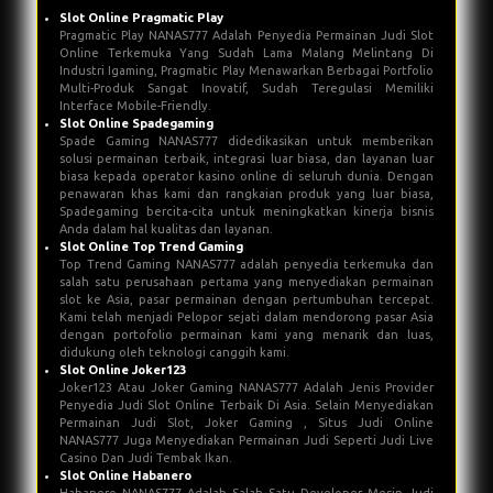
NANAS777 Menyediakan Layanan Deposit Pulsa 24/7 Kepada
Semua Member Yang Ingin Bermain
Slot Online Indonesia
.
Banyaknya Pilihan Variasi Provider Slot Online Terbaik Seperti
Slot Online Pragmatic Play
Pragmatic Play NANAS777 Adalah Penyedia Permainan Judi Slot
Online Terkemuka Yang Sudah Lama Malang Melintang Di
Industri Igaming, Pragmatic Play Menawarkan Berbagai Portfolio
Multi-Produk Sangat Inovatif, Sudah Teregulasi Memiliki
Interface Mobile-Friendly.
Slot Online Spadegaming
Spade Gaming NANAS777 didedikasikan untuk memberikan
solusi permainan terbaik, integrasi luar biasa, dan layanan luar
biasa kepada operator kasino online di seluruh dunia. Dengan
penawaran khas kami dan rangkaian produk yang luar biasa,
Spadegaming bercita-cita untuk meningkatkan kinerja bisnis
Anda dalam hal kualitas dan layanan.
Slot Online Top Trend Gaming
Top Trend Gaming NANAS777 adalah penyedia terkemuka dan
salah satu perusahaan pertama yang menyediakan permainan
slot ke Asia, pasar permainan dengan pertumbuhan tercepat.
Kami telah menjadi Pelopor sejati dalam mendorong pasar Asia
dengan portofolio permainan kami yang menarik dan luas,
didukung oleh teknologi canggih kami.
Slot Online Joker123
Joker123 Atau Joker Gaming NANAS777 Adalah Jenis Provider
Penyedia Judi Slot Online Terbaik Di Asia. Selain Menyediakan
Permainan Judi Slot, Joker Gaming , Situs Judi Online