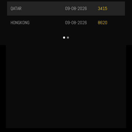
U
09-08-2026
5562
09-08-2026
3415
KONG
09-08-2026
8620