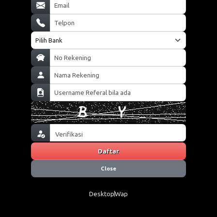
Daftar
Close