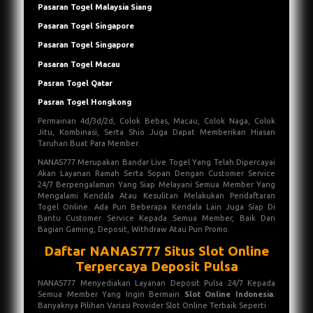
Pasaran Togel SG Metro
Pasaran Togel Sydney
Pasaran Togel Malaysia Siang
Pasaran Togel Singapore
Pasaran Togel Singapore
Pasaran Togel Macau
Pasran Togel Qatar
Pasran Togel Hongkong
Permainan 4d/3d/2d, Colok Bebas, Macau, Colok Naga, Colok
Jitu, Kombinasi, Serta Shio Juga Dapat Memberikan Hiasan
Taruhan Buat Para Member.
NANAS777 Merupakan Bandar Live Togel Yang Telah Dipercayai
Akan Layanan Ramah Serta Sopan Dengan Customer Service
24/7 Berpengalaman Yang Siap Melayani Semua Member Yang
Mengalami Kendala Atau Kesulitan Melakukan Pendaftaran
Togel Online. Ada Pun Beberapa Kendala Lain Juga Siap Di
Bantu Customer Service Kepada Semua Member, Baik Dari
Bagian Gaming, Deposit, Withdraw Atau Pun Promo.
Daftar NANAS777 Situs Slot Online
Terpercaya Deposit Pulsa