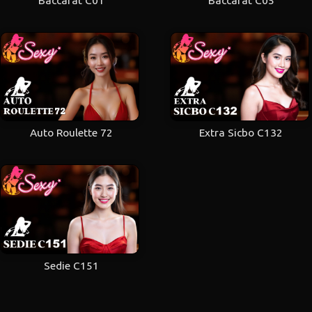
Baccarat C01
Baccarat C05
Auto Roulette 72
Extra Sicbo C132
Sedie C151