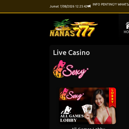
INFO PENTING!!! WHAT
Jumat 7/08/2026 12:25:43
HO
Live Casino