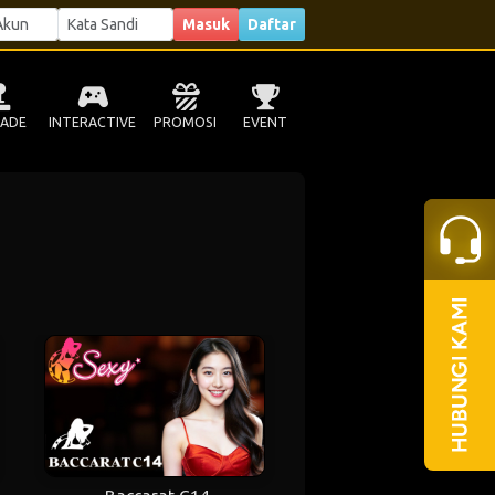
NGI KAMI DI NO WHATSAPP TERBARU BOSQUEE
Masuk
Daftar
ADE
INTERACTIVE
PROMOSI
EVENT