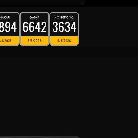
MACAU
QATAR
HONGKONG
894
6642
3634
/8/2026
6/8/2026
6/8/2026