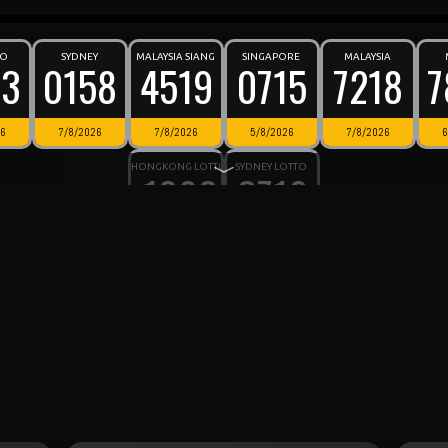
RO
SYDNEY
MALAYSIA SIANG
SINGAPORE
MALAYSIA
23
0158
4519
0715
7218
7
26
7/8/2026
7/8/2026
5/8/2026
7/8/2026
6
HONGKONG LOTTO
SYDNEY LOTTO
1083
3712
6/8/2026
7/8/2026