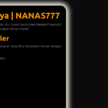
aya | NANAS777
dn, Ion Casino Serta
Live Casino
Pragmatic
engkap Server Pay4d.
ler
Pasaran Yang Bisa Dimainkan Sesuai Dengan
itu :