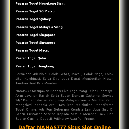
sediakan Oleh Situs Judi Togel Online Terbaik NANAS777 yaitu
:
Pasaran Togel Toto Wuhan
Pasaran Togel Hongkong Siang
Pasaran Togel SG Metro
Pasaran Togel Sydney
Pasaran Togel Malaysia Siang
Pasaran Togel Singapore
Pasaran Togel Singapore
Pasaran Togel Macau
Pasran Togel Qatar
Pasran Togel Hongkong
Permainan 4d/3d/2d, Colok Bebas, Macau, Colok Naga, Colok
Jitu, Kombinasi, Serta Shio Juga Dapat Memberikan Hiasan
Taruhan Buat Para Member.
NANAS777 Merupakan Bandar Live Togel Yang Telah Dipercayai
Akan Layanan Ramah Serta Sopan Dengan Customer Service
24/7 Berpengalaman Yang Siap Melayani Semua Member Yang
Mengalami Kendala Atau Kesulitan Melakukan Pendaftaran
Togel Online. Ada Pun Beberapa Kendala Lain Juga Siap Di