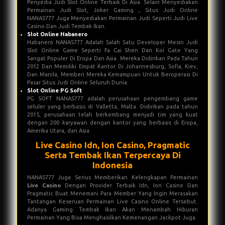
didukung oleh teknologi canggih kami.
Slot Online Joker123
Joker123 Atau Joker Gaming NANAS777 Adalah Jenis Provider
Penyedia Judi Slot Online Terbaik Di Asia. Selain Menyediakan
Permainan Judi Slot, Joker Gaming , Situs Judi Online
NANAS777 Juga Menyediakan Permainan Judi Seperti Judi Live
Casino Dan Judi Tembak Ikan.
Slot Online Habanero
Habanero NANAS777 Adalah Salah Satu Developer Mesin Judi
Slot Online Game Seperti Fa Cai Shen Dan Koi Gate Yang
Sangat Populer Di Eropa Dan Asia. Mereka Didirikan Pada Tahun
2012 Dan Memiliki Empat Kantor Di Johannesburg, Sofia, Kiev,
Dan Manila, Memberi Mereka Kemampuan Untuk Beroperasi Di
Pasar Situs Judi Online Seluruh Dunia.
Slot Online PG Soft
PG SOFT NANAS777 adalah perusahaan pengembang game
seluler yang berbasis di Valletta, Malta. Didirikan pada tahun
2015, perusahaan telah berkembang menjadi tim yang kuat
dengan 200 karyawan dengan kantor yang berbasis di Eropa,
Amerika Utara, dan Asia.
Live Casino Idn, Ion Casino, Pragmatic
Serta Tembak Ikan Terpercaya Di
Indonesia
NANAS777 Juga Serius Memberikan Kelengkapan Permainan
Live Casino
Dengan Provider Terbaik Idn, Ion Casino Dan
Pragmatic Buat Menemani Para Member Yang Ingin Merasakan