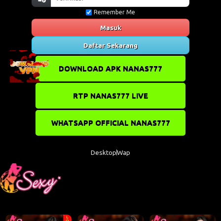
Remember Me
Masuk
Daftar Sekarang
DOWNLOAD APK NANAS777
RTP NANAS777 LIVE
WHATSAPP OFFICIAL NANAS777
Desktop
Wap