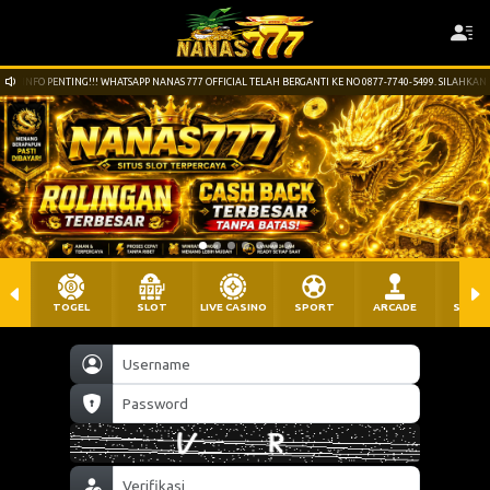
INFO PENTING!!! WHATSAPP NANAS 777 OFFICIAL TELAH BERGANTI KE NO 0877-7740-5499. SILAHK
TOGEL
SLOT
LIVE CASINO
SPORT
ARCADE
SABU