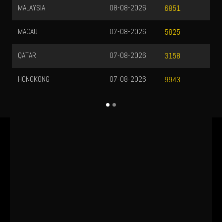
08-08-2026
5102
08-08-2026
6851
07-08-2026
5825
07-08-2026
3158
07-08-2026
9943