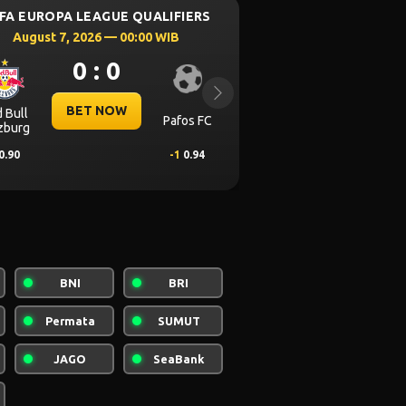
FA EUROPA LEAGUE QUALIFIERS
August 7, 2026 — 02:00 WIB
0 : 0
Next
BET NOW
Heart of
nfica
Midlothian
5
0.70
-2.25
-0.86
BNI
BRI
Permata
SUMUT
JAGO
SeaBank