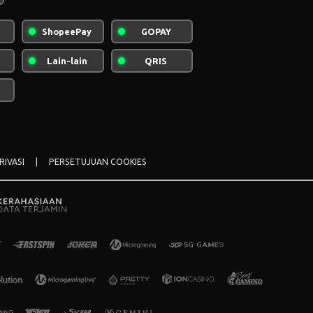
ShopeePay
GOPAY
Lain-lain
QRIS
RIVASI
|
PERSETUJUAN COOKIES