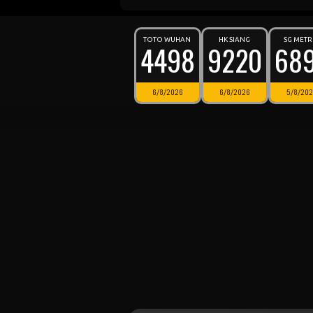
TOTO WUHAN
HK SIANG
SG MET
4498
9220
68
6/8/2026
6/8/2026
5/8/20