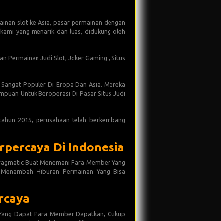
nan slot ke Asia, pasar permainan dengan
kami yang menarik dan luas, didukung oleh
n Permainan Judi Slot, Joker Gaming , Situs
 Sangat Populer Di Eropa Dan Asia. Mereka
mpuan Untuk Beroperasi Di Pasar Situs Judi
 tahun 2015, perusahaan telah berkembang
erpercaya Di Indonesia
 Pragmatic Buat Menemani Para Member Yang
n Menambah Hiburan Permainan Yang Bisa
rcaya
n Yang Dapat Para Member Dapatkan, Cukup
uga Menjadi Salah Satu Pilihan Buat Para