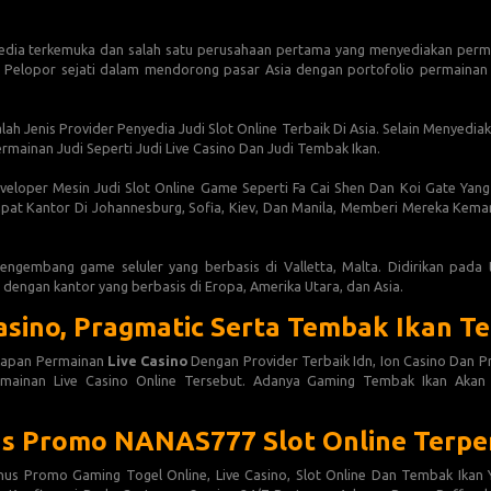
ia terkemuka dan salah satu perusahaan pertama yang menyediakan permai
 Pelopor sejati dalam mendorong pasar Asia dengan portofolio permainan 
 Jenis Provider Penyedia Judi Slot Online Terbaik Di Asia. Selain Menyediaka
mainan Judi Seperti Judi Live Casino Dan Judi Tembak Ikan.
loper Mesin Judi Slot Online Game Seperti Fa Cai Shen Dan Koi Gate Yang
pat Kantor Di Johannesburg, Sofia, Kiev, Dan Manila, Memberi Mereka Kema
embang game seluler yang berbasis di Valletta, Malta. Didirikan pada
dengan kantor yang berbasis di Eropa, Amerika Utara, dan Asia.
Casino, Pragmatic Serta Tembak Ikan T
kapan Permainan
Live Casino
Dengan Provider Terbaik Idn, Ion Casino Dan
rmainan Live Casino Online Tersebut. Adanya Gaming Tembak Ikan Aka
s Promo NANAS777 Slot Online Terpe
onus Promo Gaming Togel Online, Live Casino, Slot Online Dan Tembak Ika
Konfirmasi Pada Customer Service 24/7 Bertugas. Adanya Bonus Refferal J