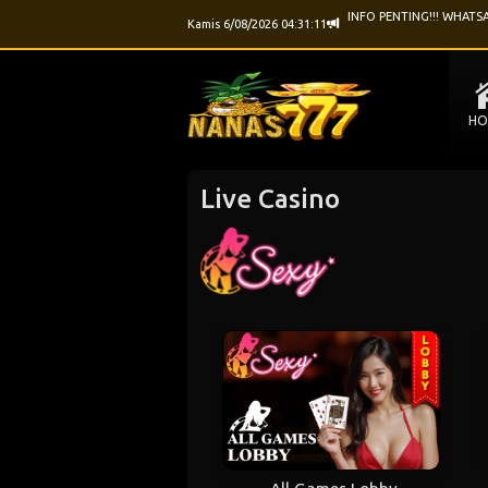
INFO PENTING!!! WHATS
Kamis 6/08/2026 04:31:12
HO
Live Casino