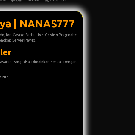
aya | NANAS777
dn, Ion Casino Serta
Live Casino
Pragmatic
engkap Server Pay4d.
ler
Pasaran Yang Bisa Dimainkan Sesuai Dengan
itu :