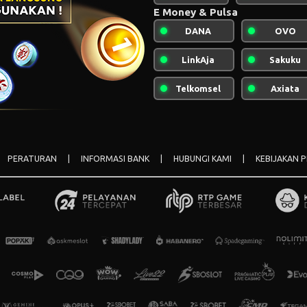
E Money & Pulsa
DANA
OVO
LinkAja
Sakuku
Telkomsel
Axiata
PERATURAN
|
INFORMASI BANK
|
HUBUNGI KAMI
|
KEBIJAKAN P