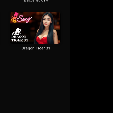
Baccarat C14
Dragon Tiger 31