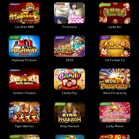
First Love
Cai Shen 888
Lucky Koi
Highway Fortune
ZEUS
Da Fu Xiao Fu
Golden Chicken
Candy Pop
Wow Prosperity
Tiger Warrior
King Pharaoh
Lucky Meow