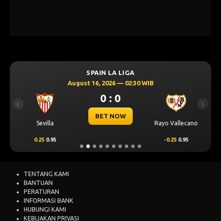
SPAIN LA LIGA
August 16, 2026 — 02:30 WIB
0 : 0
Previous
Next
BET NOW
Sevilla
Rayo Vallecano
0.25
0.95
-0.25
0.95
TENTANG KAMI
BANTUAN
PERATURAN
INFORMASI BANK
HUBUNGI KAMI
KEBIJAKAN PRIVASI