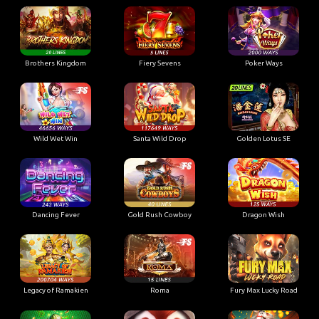
Brothers Kingdom
Fiery Sevens
Poker Ways
Wild Wet Win
Santa Wild Drop
Golden Lotus SE
Dancing Fever
Gold Rush Cowboy
Dragon Wish
Legacy of Ramakien
Roma
Fury Max Lucky Road