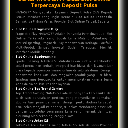
Terpercaya Deposit Pulsa
NANAS777 Menyediakan Layanan Deposit Pulsa 24/7 Kepada
Semua Member Yang Ingin Bermain
Slot Online Indonesia
.
Banyaknya Pilihan Variasi Provider Slot Online Terbaik Seperti
Slot Online Pragmatic Play
Pragmatic Play NANAS777 Adalah Penyedia Permainan Judi Slot
Online Terkemuka Yang Sudah Lama Malang Melintang Di
Industri Igaming, Pragmatic Play Menawarkan Berbagai Portfolio
Multi-Produk Sangat Inovatif, Sudah Teregulasi Memiliki
Interface Mobile-Friendly.
Slot Online Spadegaming
Spade Gaming NANAS777 didedikasikan untuk memberikan
solusi permainan terbaik, integrasi luar biasa, dan layanan luar
biasa kepada operator kasino online di seluruh dunia. Dengan
penawaran khas kami dan rangkaian produk yang luar biasa,
Spadegaming bercita-cita untuk meningkatkan kinerja bisnis
Anda dalam hal kualitas dan layanan.
Slot Online Top Trend Gaming
Top Trend Gaming NANAS777 adalah penyedia terkemuka dan
salah satu perusahaan pertama yang menyediakan permainan
slot ke Asia, pasar permainan dengan pertumbuhan tercepat.
Kami telah menjadi Pelopor sejati dalam mendorong pasar Asia
dengan portofolio permainan kami yang menarik dan luas,
didukung oleh teknologi canggih kami.
Slot Online Joker123
Joker123 Atau Joker Gaming NANAS777 Adalah Jenis Provider