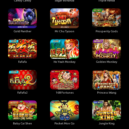
Candy Candy
Sugar Bonanza
Triple Panda
Gold Panther
Mr Chu Tycoon
Prosperity Gods
Golden Monkey
FaFaFa
Ho Yeah Monkey
FaFaFa2
168 Fortunes
Princess Wang
Baby Cai Shen
Pocket Mon Go
Jungle King