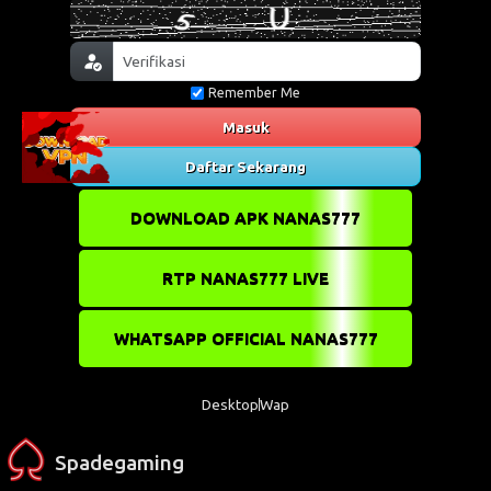
Remember Me
Masuk
Daftar Sekarang
DOWNLOAD APK NANAS777
RTP NANAS777 LIVE
WHATSAPP OFFICIAL NANAS777
Desktop
Wap
Spadegaming