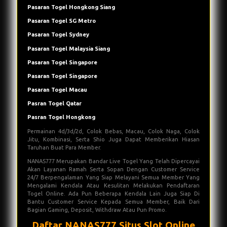
Pasaran Togel Hongkong Siang
Pasaran Togel SG Metro
Pasaran Togel Sydney
Pasaran Togel Malaysia Siang
Pasaran Togel Singapore
Pasaran Togel Singapore
Pasaran Togel Macau
Pasran Togel Qatar
Pasran Togel Hongkong
Permainan 4d/3d/2d, Colok Bebas, Macau, Colok Naga, Colok
Jitu, Kombinasi, Serta Shio Juga Dapat Memberikan Hiasan
Taruhan Buat Para Member.
NANAS777 Merupakan Bandar Live Togel Yang Telah Dipercayai
Akan Layanan Ramah Serta Sopan Dengan Customer Service
24/7 Berpengalaman Yang Siap Melayani Semua Member Yang
Mengalami Kendala Atau Kesulitan Melakukan Pendaftaran
Togel Online. Ada Pun Beberapa Kendala Lain Juga Siap Di
Bantu Customer Service Kepada Semua Member, Baik Dari
Bagian Gaming, Deposit, Withdraw Atau Pun Promo.
Daftar NANAS777 Situs Slot Online