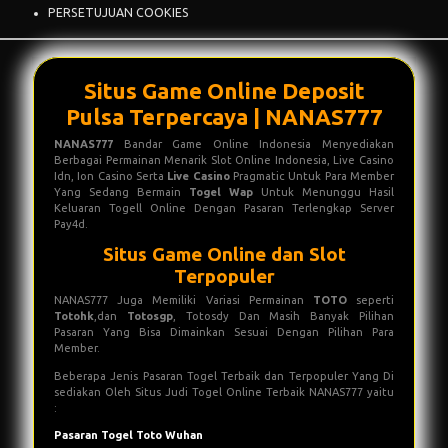
PERSETUJUAN COOKIES
Situs Game Online Deposit
Pulsa Terpercaya | NANAS777
NANAS777
Bandar Game Online Indonesia Menyediakan
Berbagai Permainan Menarik Slot Online Indonesia, Live Casino
Idn, Ion Casino Serta
Live Casino
Pragmatic Untuk Para Member
Yang Sedang Bermain
Togel Wap
Untuk Menunggu Hasil
Keluaran Togell Online Dengan Pasaran Terlengkap Server
Pay4d.
Situs Game Online dan Slot
Terpopuler
NANAS777 Juga Memiliki Variasi Permainan
TOTO
seperti
Totohk
,dan
Totosgp
, Totosdy Dan Masih Banyak Pilihan
Pasaran Yang Bisa Dimainkan Sesuai Dengan Pilihan Para
Member.
Beberapa Jenis Pasaran Togel Terbaik dan Terpopuler Yang Di
sediakan Oleh Situs Judi Togel Online Terbaik NANAS777 yaitu
:
Pasaran Togel Toto Wuhan