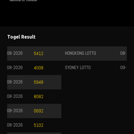
Hammer of Thunder
Togel Result
HONGKONG LOTTO
08-08-2026
5917
SYDNEY LOTTO
09-08-2026
3764