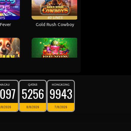
Fever
Gold Rush Cowboy
cky Road
Fiery Sevens Hot 100
MACAU
QATAR
HONGKONG
097
5256
9943
/8/2026
8/8/2026
7/8/2026
st Level
Lucky Twin Sea