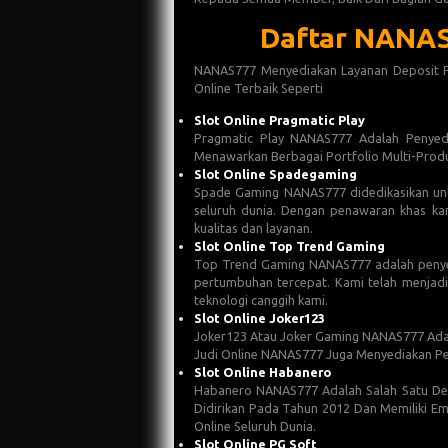
Daftar NANAS7
NANAS777 Menyediakan Layanan Deposit 
Online Terbaik Seperti
Slot Online Pragmatic Play
Pragmatic Play NANAS777 Adalah Penyedi
Da Fu Xiao Fu
Go
Menawarkan Berbagai Portfolio Multi-Produk 
Slot Online Spadegaming
Spade Gaming NANAS777 didedikasikan untuk
seluruh dunia. Dengan penawaran khas kam
kualitas dan layanan.
Slot Online Top Trend Gaming
Top Trend Gaming NANAS777 adalah penyed
pertumbuhan tercepat. Kami telah menjadi
teknologi canggih kami.
King Pharaoh
Slot Online Joker123
Joker123 Atau Joker Gaming NANAS777 Adalah
Judi Online NANAS777 Juga Menyediakan Per
Slot Online Habanero
Habanero NANAS777 Adalah Salah Satu Deve
Didirikan Pada Tahun 2012 Dan Memiliki Em
Online Seluruh Dunia.
Slot Online PG Soft