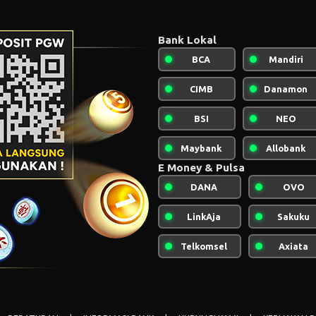
Bank Lokal
ishen Deluxe
Lucky Snake Wheel
Fiery Seve
BCA
Mandiri
Megaways
CIMB
Danamon
BSI
NEO
Maybank
Allobank
E Money & Pulsa
Love Idol
Halloween Vacation
Gold W
DANA
OVO
LinkAja
Sakuku
Telkomsel
Axiata
Magic Kitty
Moji Mania
Gemston