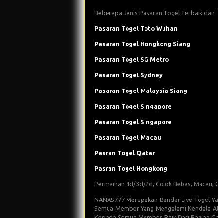
Beberapa Jenis Pasaran Togel Terbaik dan T
Pasaran Togel Toto Wuhan
Prosperity Gods
Pasaran Togel Hongkong Siang
Pasaran Togel SG Metro
Pasaran Togel Sydney
Pasaran Togel Malaysia Siang
Pasaran Togel Singapore
168 Fortunes
P
Pasaran Togel Singapore
Pasaran Togel Macau
Pasran Togel Qatar
Pasran Togel Hongkong
Permainan 4d/3d/2d, Colok Bebas, Macau, C
NANAS777 Merupakan Bandar Live Togel Yan
Cai Shen 888
Semua Member Yang Mengalami Kendala Atau
Kepada Semua Member, Baik Dari Bagian Ga