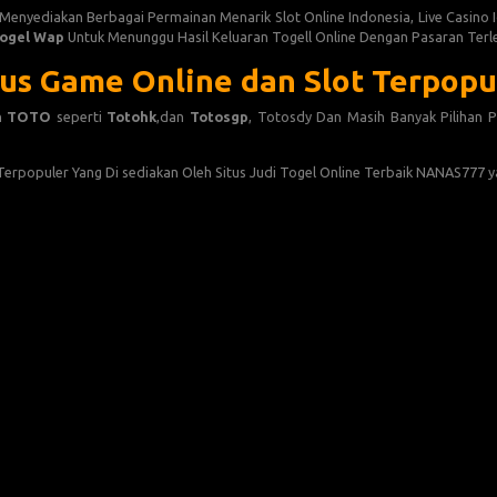
enyediakan Berbagai Permainan Menarik Slot Online Indonesia, Live Casino I
ogel Wap
Untuk Menunggu Hasil Keluaran Togell Online Dengan Pasaran Terl
tus Game Online dan Slot Terpopu
n
TOTO
seperti
Totohk
,dan
Totosgp
, Totosdy Dan Masih Banyak Pilihan 
erpopuler Yang Di sediakan Oleh Situs Judi Togel Online Terbaik NANAS777 ya