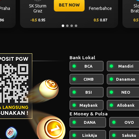
BET NOW
Saint-
e-Chelsea
e-Barcelona
oise
e-F
1.00
-1.25
-0.95
1.25
0.71
-1
Bank Lokal
BCA
Mandiri
CIMB
Danamon
BSI
NEO
Maybank
Allobank
E Money & Pulsa
DANA
OVO
LinkAja
Sakuku