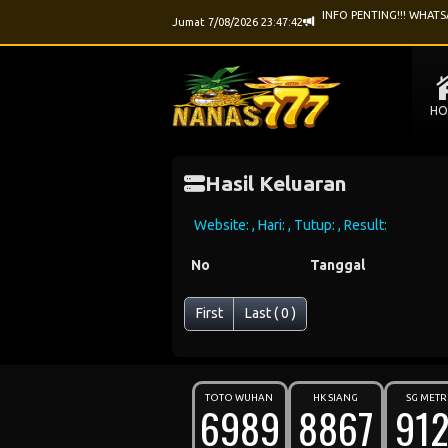
INFO PENTING!!! WHAT
Jumat 7/08/2026 23:47:43
HO
Hasil Keluaran
Website:
, Hari:
, Tutup:
, Result:
No
Tanggal
First
Last ( 0 )
TOTO WUHAN
HK SIANG
SG MET
6989
8867
91