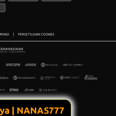
RIVASI
|
PERSETUJUAN COOKIES
aya | NANAS777