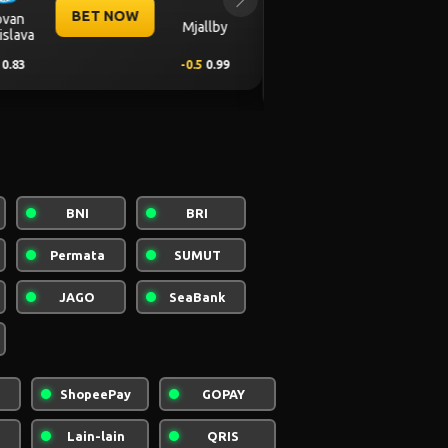
Next
BET NOW
inland
e-Spain
-0.77
1
0.53
BNI
BRI
Permata
SUMUT
JAGO
SeaBank
ShopeePay
GOPAY
Lain-lain
QRIS