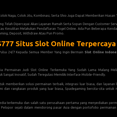
olok Naga, Colok Jitu, Kombinasi, Serta Shio Juga Dapat Memberikan Hiasan
g Telah Dipercayai Akan Layanan Ramah Serta Sopan Dengan Customer Serv
 Kesulitan Melakukan Pendaftaran Togel Online. Ada Pun Beberapa Kendala
ming, Deposit, Withdraw Atau Pun Promo.
77 Situs Slot Online Terpercaya
Pulsa 24/7 Kepada Semua Member Yang Ingin Bermain
Slot Online Indone
a Permainan Judi Slot Online Terkemuka Yang Sudah Lama Malang Melint
Sangat Inovatif, Sudah Teregulasi Memiliki Interface Mobile-Friendly.
 memberikan solusi permainan terbaik, integrasi luar biasa, dan layanan l
i dan rangkaian produk yang luar biasa, Spadegaming bercita-cita untuk m
ia terkemuka dan salah satu perusahaan pertama yang menyediakan permai
 Pelopor sejati dalam mendorong pasar Asia dengan portofolio permainan 