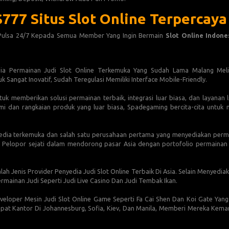
77 Situs Slot Online Terpercaya
Pulsa 24/7 Kepada Semua Member Yang Ingin Bermain
Slot Online Indone
a Permainan Judi Slot Online Terkemuka Yang Sudah Lama Malang Melint
Sangat Inovatif, Sudah Teregulasi Memiliki Interface Mobile-Friendly.
 memberikan solusi permainan terbaik, integrasi luar biasa, dan layanan l
i dan rangkaian produk yang luar biasa, Spadegaming bercita-cita untuk m
ia terkemuka dan salah satu perusahaan pertama yang menyediakan permai
 Pelopor sejati dalam mendorong pasar Asia dengan portofolio permainan 
 Jenis Provider Penyedia Judi Slot Online Terbaik Di Asia. Selain Menyediaka
mainan Judi Seperti Judi Live Casino Dan Judi Tembak Ikan.
loper Mesin Judi Slot Online Game Seperti Fa Cai Shen Dan Koi Gate Yang
pat Kantor Di Johannesburg, Sofia, Kiev, Dan Manila, Memberi Mereka Kema