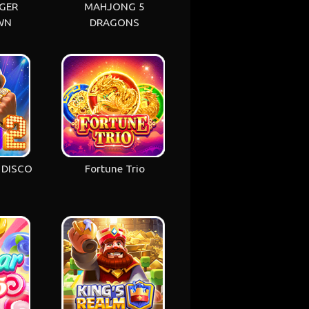
GER
MAHJONG 5
WN
DRAGONS
DISCO
Fortune Trio