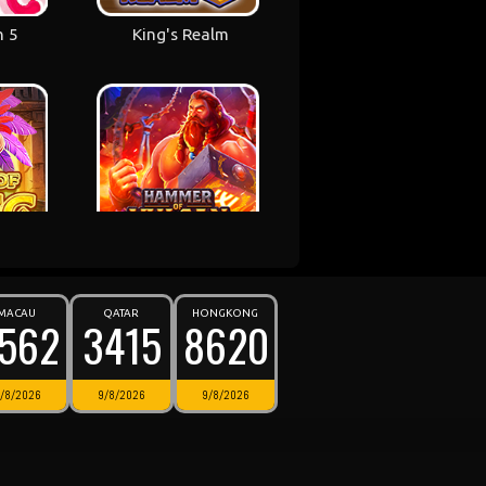
h 5
King's Realm
ztec
Hammer of Vulcan
MACAU
QATAR
HONGKONG
562
3415
8620
/8/2026
9/8/2026
9/8/2026