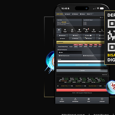
God of Fortune 2
Master
Supreme Ace
Cr