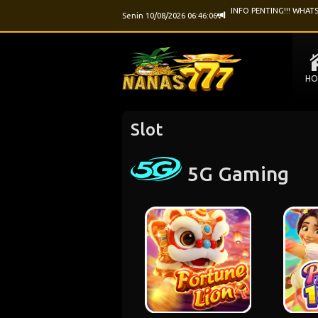
INFO PENTING!!! WHAT
Senin 10/08/2026 06:46:07
HO
Slot
5G Gaming