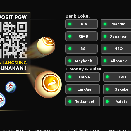
Bank Lokal
BCA
Mandiri
CIMB
Danamon
BSI
NEO
 of Gold Miner
G Kong
Master of Gol
Maybank
Allobank
2
E Money & Pulsa
DANA
OVO
LinkAja
Sakuku
Telkomsel
Axiata
ypto Verse
Thriller Town
DJ Seal