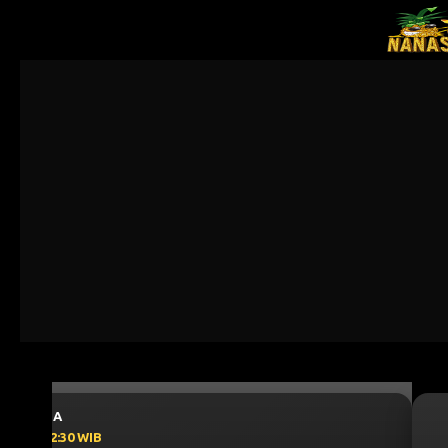
jc**bi Berhasil W
SPAIN 
August 16, 20