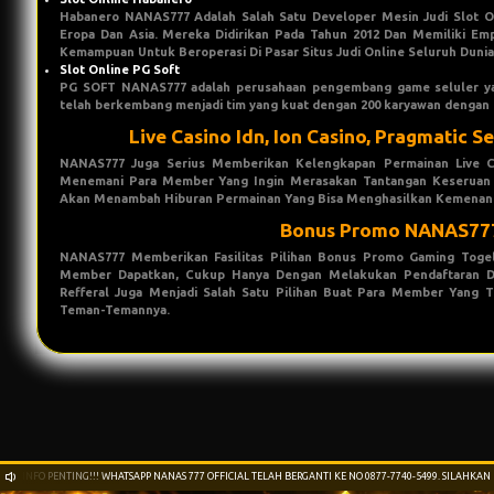
Habanero NANAS777 Adalah Salah Satu Developer Mesin Judi Slot On
Eropa Dan Asia. Mereka Didirikan Pada Tahun 2012 Dan Memiliki Emp
Kemampuan Untuk Beroperasi Di Pasar Situs Judi Online Seluruh Dunia
Slot Online PG Soft
PG SOFT NANAS777 adalah perusahaan pengembang game seluler yang 
telah berkembang menjadi tim yang kuat dengan 200 karyawan dengan ka
Live Casino Idn, Ion Casino, Pragmatic 
NANAS777 Juga Serius Memberikan Kelengkapan Permainan
Live 
Menemani Para Member Yang Ingin Merasakan Tantangan Keseruan P
Akan Menambah Hiburan Permainan Yang Bisa Menghasilkan Kemenang
Bonus Promo NANAS777 
NANAS777 Memberikan Fasilitas Pilihan Bonus Promo Gaming Togel 
Member Dapatkan, Cukup Hanya Dengan Melakukan Pendaftaran Da
Refferal Juga Menjadi Salah Satu Pilihan Buat Para Member Yang 
Teman-Temannya.
INFO PENTING!!! WHATSAPP NANAS 777 OFFICIAL TELAH BERGANTI KE NO 0877-7740-5499. SILAHK