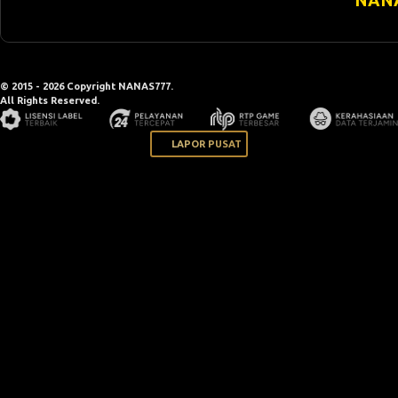
Bonus yang didapatkan adalah 5% dari total LOSE ( KEKALAHAN ) 1 minggu 
Tidak ada minimum LOSE / TURNOVER untuk mendapatkan BONUS CASHBAC
Bonus Bebas DiMainkan / Di Withdraw kan
NB >> Untuk Lebih Lanjut Silahkan Hubungi CS NANAS777, Terima Kasih
BONUS REFERRAL 1%
NAN
Berlaku untuk seluruh pasaran togel.
Bonus langsung di berikan ketika downline anda memasang taruhan togel.
Contoh perhitungan : Downline anda memasang taruhan 4D sebesar Rp. 20.00
x 1% = Rp. 68,-
© 2015 - 2026 Copyright NANAS777.
Tidak ada batas maximum bonus yang diberikan.
All Rights Reserved.
NB >> Untuk Lebih Lanjut Silahkan Hubungi CS NANAS777, Terima Kasih
LAPOR PUSAT