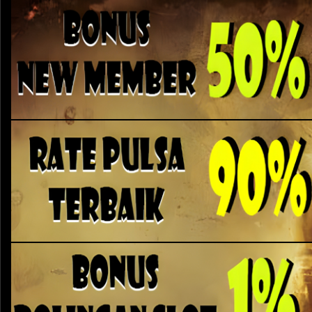
Deskt
Promosi
BONUS NEW MEMBER SLOT 50%
Promo berlaku untuk semua member baru yang mendaftar (Untuk Permainan
Maksimal bonus untuk promo ini adalah sebesar Rp.100.000,-
Minimal Deposit untuk promo ini adalah sebesar Rp.50.000,-
Hanya Berlaku untuk via Bank & E-Wallet.
Syarat bonus new member 50% :