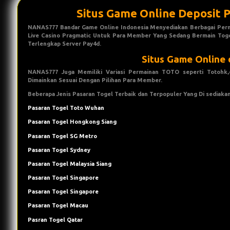
Situs Game Online Deposit 
NANAS777
Bandar Game Online Indonesia Menyediakan Berbagai Permai
Live Casino
Pragmatic Untuk Para Member Yang Sedang Bermain
Tog
Terlengkap Server Pay4d.
Situs Game Online 
NANAS777 Juga Memiliki Variasi Permainan
TOTO
seperti
Totohk
Dimainkan Sesuai Dengan Pilihan Para Member.
Beberapa Jenis Pasaran Togel Terbaik dan Terpopuler Yang Di sediakan
Pasaran Togel Toto Wuhan
Pasaran Togel Hongkong Siang
Pasaran Togel SG Metro
Pasaran Togel Sydney
Pasaran Togel Malaysia Siang
Pasaran Togel Singapore
Pasaran Togel Singapore
Pasaran Togel Macau
Pasran Togel Qatar