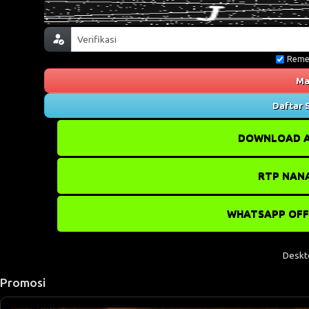
TOGEL
SLOT
LIVE CASINO
SPORT
ARCADE
SABU
Reme
Ma
Daftar 
DOWNLOAD A
RTP NANA
WHATSAPP OFF