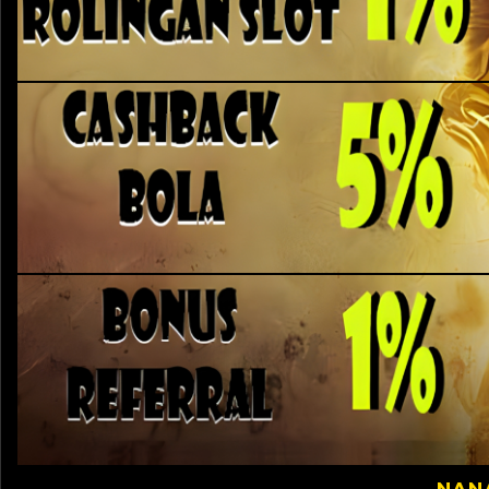
* Via Bank/Ewallet dan SLOT only, TOx8 Misalnya Player deposit Rp 100.00
RATE PULSA TERBAIK
OVER harus mencapai 1.200.000 Agar bisa melakukan Withdraw.
Minimal Deposit Rp 20.000,-
* Max WD adalah deposit x8.
Syarat Turn Over x 3 ( Contoh : Deposit 20.000 x 3 = Rp. 60.000,- Turn Ove
Player harus klaim Bonus melalui Livechat NANAS777 Sebelum bermain, Jik
NB >> Untuk Lebih Lanjut Silahkan Hubungi CS NANAS777, Terima Kasih
NANAS777 berhak membatalkan Bonus apabila kami menemukan indikasi ke
adanya.
Bebas IP dari mana saja. Apabila ada kesamaan data member, kesamaan alama
permainan slot, permainan melakukan taruhan menggunakan mesin kami b
NB >> Untuk Lebih Lanjut Silahkan Hubungi CS NANAS777, Terima Kasih
BONUS ROLLINGAN 1%
Bonus Ini Hanya Berlaku Untuk Permainan Slot, Live Casino, Dan Tembak Ik
Minimal Bonus Turn Over yang dibagikan adalah Rp.5000
Bonus Rollingan Di Hitung Berdasarkan Turn Over ( PERIODE SENIN S/D SE
Turn Over 500.000 - 999.999.999 = 0.7% ( Periode 1 Minggu )
Turn Over Di Atas 1.000.000.000 = 1% ( Periode 1 Minggu )
Bonus Bebas DiMainkan / Di Withdraw kan
BONUS CASHBACK BOLA 5%
NB >> Untuk Lebih Lanjut Silahkan Hubungi CS NANAS777, Terima Kasih
Bonus Ini Hanya Berlaku Unutk Permainan SportBook
Bonus Ini Dibagikan setiap hari SENIN