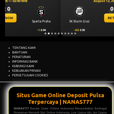
UEFA CHAMPIONS LEAGUE QUALIFIERS
August 12, 2026 — 01:30 WIB
0 : 0
Previous
Ne
BET NOW
SK Sturm Graz
Fenerbahce
-0.5
0.95
0.5
0.87
TENTANG KAMI
BANTUAN
PERATURAN
INFORMASI BANK
HUBUNGI KAMI
KEBIJAKAN PRIVASI
PERSETUJUAN COOKIES
Situs Game Online Deposit Pulsa