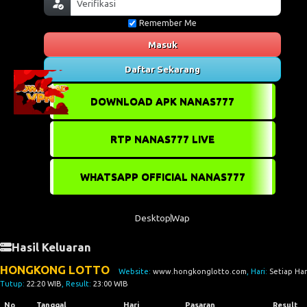
Remember Me
Masuk
Daftar Sekarang
DOWNLOAD APK NANAS777
RTP NANAS777 LIVE
WHATSAPP OFFICIAL NANAS777
Desktop
Wap
Hasil Keluaran