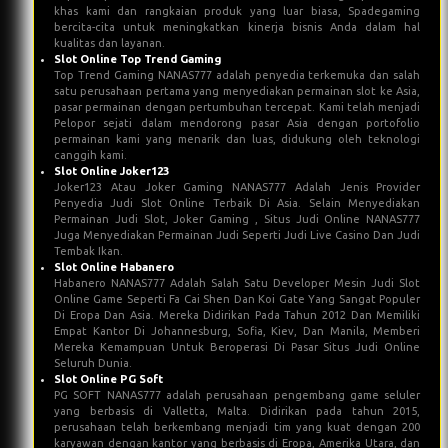
Slot Online Spadegaming
Spade Gaming NANAS777 didedikasikan untuk memberikan solusi
permainan terbaik, integrasi luar biasa, dan layanan luar biasa
kepada operator kasino online di seluruh dunia. Dengan penawaran
khas kami dan rangkaian produk yang luar biasa, Spadegaming
bercita-cita untuk meningkatkan kinerja bisnis Anda dalam hal
kualitas dan layanan.
Slot Online Top Trend Gaming
Top Trend Gaming NANAS777 adalah penyedia terkemuka dan salah
satu perusahaan pertama yang menyediakan permainan slot ke Asia,
pasar permainan dengan pertumbuhan tercepat. Kami telah menjadi
Pelopor sejati dalam mendorong pasar Asia dengan portofolio
permainan kami yang menarik dan luas, didukung oleh teknologi
canggih kami.
Slot Online Joker123
Joker123 Atau Joker Gaming NANAS777 Adalah Jenis Provider
Penyedia Judi Slot Online Terbaik Di Asia. Selain Menyediakan
Permainan Judi Slot, Joker Gaming , Situs Judi Online NANAS777
Juga Menyediakan Permainan Judi Seperti Judi Live Casino Dan Judi
Tembak Ikan.
Slot Online Habanero
Habanero NANAS777 Adalah Salah Satu Developer Mesin Judi Slot
Online Game Seperti Fa Cai Shen Dan Koi Gate Yang Sangat Populer
Di Eropa Dan Asia. Mereka Didirikan Pada Tahun 2012 Dan Memiliki
Empat Kantor Di Johannesburg, Sofia, Kiev, Dan Manila, Memberi
Mereka Kemampuan Untuk Beroperasi Di Pasar Situs Judi Online
Seluruh Dunia.
Slot Online PG Soft