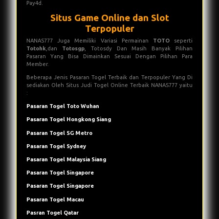
Berbagai Permainan Menarik Slot Online Indonesia, Live Casino
Idn, Ion Casino Serta
Live Casino
Pragmatic Untuk Para Member
Yang Sedang Bermain
Togel Wap
Untuk Menunggu Hasil
Keluaran Togell Online Dengan Pasaran Terlengkap Server
Pay4d.
Situs Game Online dan Slot
Terpopuler
NANAS777 Juga Memiliki Variasi Permainan
TOTO
seperti
Totohk
,dan
Totosgp
, Totosdy Dan Masih Banyak Pilihan
Pasaran Yang Bisa Dimainkan Sesuai Dengan Pilihan Para
Member.
Beberapa Jenis Pasaran Togel Terbaik dan Terpopuler Yang Di
sediakan Oleh Situs Judi Togel Online Terbaik NANAS777 yaitu
:
Pasaran Togel Toto Wuhan
Pasaran Togel Hongkong Siang
Pasaran Togel SG Metro
Pasaran Togel Sydney
Pasaran Togel Malaysia Siang
Pasaran Togel Singapore
Pasaran Togel Singapore