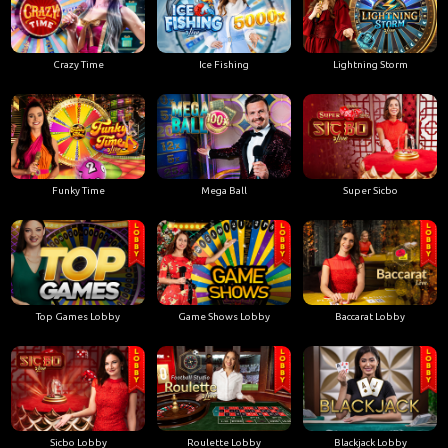
Crazy Time
Ice Fishing
Lightning Storm
Funky Time
Mega Ball
Super Sicbo
Top Games Lobby
Game Shows Lobby
Baccarat Lobby