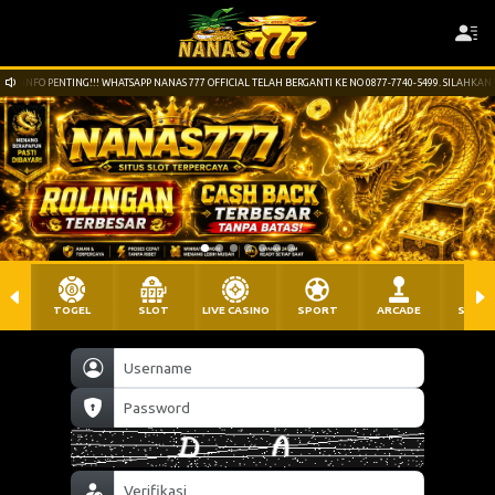
INFO PENTING!!! WHATSAPP NANAS 777 OFFICIAL TELAH BERGANTI KE NO 0877-7740-5499. SILAHK
TOGEL
SLOT
LIVE CASINO
SPORT
ARCADE
SABU