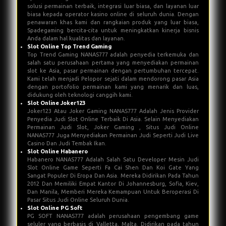
Multi-Produk Sangat Inovatif, Sudah Teregulasi Memiliki
Interface Mobile-Friendly.
Slot Online Spadegaming
Spade Gaming NANAS777 didedikasikan untuk memberikan
solusi permainan terbaik, integrasi luar biasa, dan layanan luar
biasa kepada operator kasino online di seluruh dunia. Dengan
penawaran khas kami dan rangkaian produk yang luar biasa,
Spadegaming bercita-cita untuk meningkatkan kinerja bisnis
Anda dalam hal kualitas dan layanan.
Slot Online Top Trend Gaming
Top Trend Gaming NANAS777 adalah penyedia terkemuka dan
salah satu perusahaan pertama yang menyediakan permainan
slot ke Asia, pasar permainan dengan pertumbuhan tercepat.
Kami telah menjadi Pelopor sejati dalam mendorong pasar Asia
dengan portofolio permainan kami yang menarik dan luas,
didukung oleh teknologi canggih kami.
Slot Online Joker123
Joker123 Atau Joker Gaming NANAS777 Adalah Jenis Provider
Penyedia Judi Slot Online Terbaik Di Asia. Selain Menyediakan
Permainan Judi Slot, Joker Gaming , Situs Judi Online
NANAS777 Juga Menyediakan Permainan Judi Seperti Judi Live
Casino Dan Judi Tembak Ikan.
Slot Online Habanero
Habanero NANAS777 Adalah Salah Satu Developer Mesin Judi
Slot Online Game Seperti Fa Cai Shen Dan Koi Gate Yang
Sangat Populer Di Eropa Dan Asia. Mereka Didirikan Pada Tahun
2012 Dan Memiliki Empat Kantor Di Johannesburg, Sofia, Kiev,
Dan Manila, Memberi Mereka Kemampuan Untuk Beroperasi Di